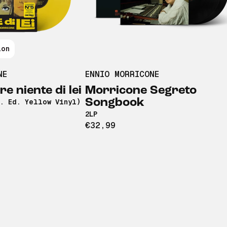
ion
NE
ENNIO MORRICONE
e niente di lei
Morricone Segreto
Songbook
d. Ed. Yellow Vinyl)
2LP
€32,99