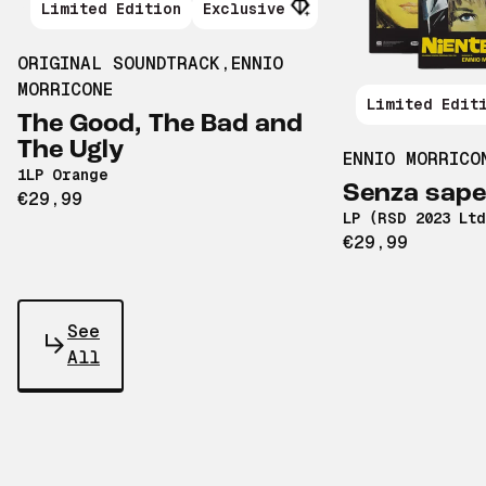
Limited Edition
Exclusive
ORIGINAL SOUNDTRACK
,
ENNIO
MORRICONE
Limited Edit
The Good, The Bad and
The Ugly
ENNIO MORRICO
1LP Orange
Senza saper
€29,99
LP (RSD 2023 Lt
€29,99
See
All