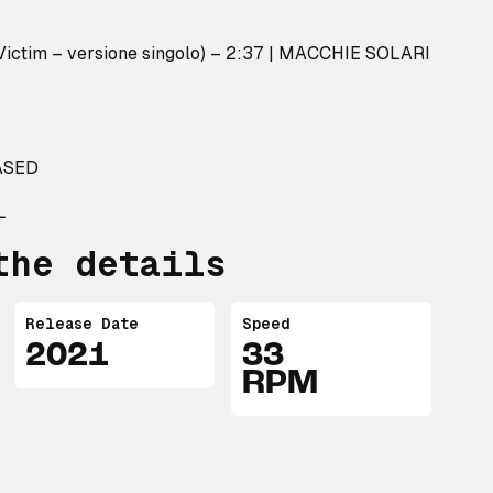
Victim – versione singolo) – 2:37 | MACCHIE SOLARI
ASED
L
the details
Release Date
Speed
2021
33
RPM