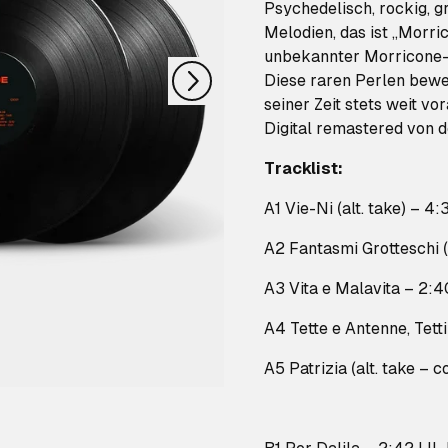
nächstes
Psychedelisch, rockig, 
Melodien, das ist „Morri
unbekannter Morricone-T
Diese raren Perlen bewe
seiner Zeit stets weit v
Digital remastered von d
Tracklist:
A1 Vie-Ni (alt. take) 
A2 Fantasmi Grotteschi 
A3 Vita e Malavita – 2:
A4 Tette e Antenne, Tet
A5 Patrizia (alt. take – 