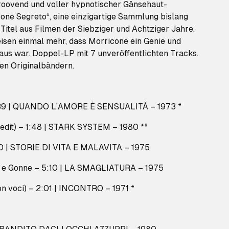
groovend und voller hypnotischer Gänsehaut-
cone Segreto“, eine einzigartige Sammlung bislang
itel aus Filmen der Siebziger und Achtziger Jahre.
isen einmal mehr, dass Morricone ein Genie und
oraus war. Doppel-LP mit 7 unveröffentlichten Tracks.
en Originalbändern.
– 4:39 | QUANDO L’AMORE Ė SENSUALITÀ – 1973 *
(edit) – 1:48 | STARK SYSTEM – 1980 **
40 | STORIE DI VITA E MALAVITA – 1975
ti e Gonne – 5:10 | LA SMAGLIATURA – 1975
con voci) – 2:01 | INCONTRO – 1971 *