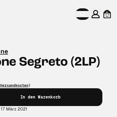
Konto
Ware
one
ne Segreto (2LP)
Versandkosten
)
In den Warenkorb
 17 März 2021