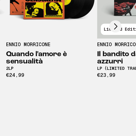
Scroll right
Limited Edit
ENNIO MORRICONE
ENNIO MORRICO
Quando l'amore è
Il bandito d
sensualità
azzurri
2LP
LP (LIMITED TRA
€24,99
€23,99