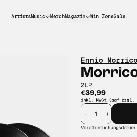
Artists
Music
Merch
Magazin
Win Zone
Sale
Ennio Morric
Morrico
2LP
€39,99
inkl. MwSt (ggf zzgl.
Anzahl
-
+
Veröffentlichungsdatum: