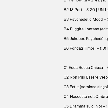
B1 Per Dalila – 2:42 |
B2 18 Pari – 3:20 | U
B3 Psychedelic Mood – 3
B4 Fuggire Lontano (edi
B5 Jukebox Psychédéli
B6 Fondati Timori – 1:3
C1 Edda Bocca Chiusa – 0
C2 Non Può Essere Ver
C3 Eat It (versione singo
C4 Nascosta nell’Ombr
C5 Dramma su di Noi – 