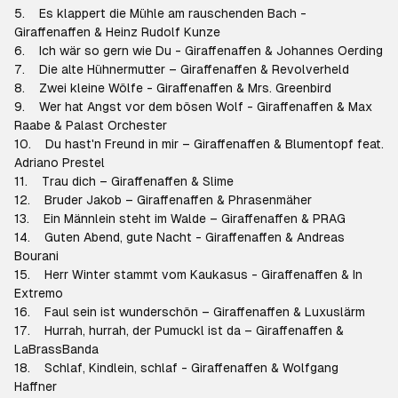
5. Es klappert die Mühle am rauschenden Bach -
Giraffenaffen & Heinz Rudolf Kunze
6. Ich wär so gern wie Du - Giraffenaffen & Johannes Oerding
7. Die alte Hühnermutter – Giraffenaffen & Revolverheld
8. Zwei kleine Wölfe - Giraffenaffen & Mrs. Greenbird
9. Wer hat Angst vor dem bösen Wolf - Giraffenaffen & Max
Raabe & Palast Orchester
10. Du hast'n Freund in mir – Giraffenaffen & Blumentopf feat.
Adriano Prestel
11. Trau dich – Giraffenaffen & Slime
12. Bruder Jakob – Giraffenaffen & Phrasenmäher
13. Ein Männlein steht im Walde – Giraffenaffen & PRAG
14. Guten Abend, gute Nacht - Giraffenaffen & Andreas
Bourani
15. Herr Winter stammt vom Kaukasus - Giraffenaffen & In
Extremo
16. Faul sein ist wunderschön – Giraffenaffen & Luxuslärm
17. Hurrah, hurrah, der Pumuckl ist da – Giraffenaffen &
LaBrassBanda
18. Schlaf, Kindlein, schlaf - Giraffenaffen & Wolfgang
Haffner