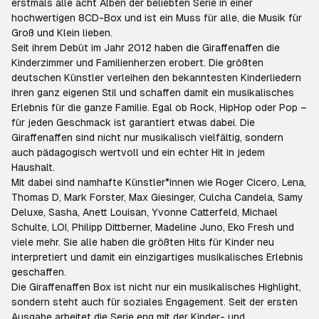
erstmals alle acht Alben der beliebten Serie in einer
hochwertigen 8CD-Box und ist ein Muss für alle, die Musik für
Groß und Klein lieben.
Seit ihrem Debüt im Jahr 2012 haben die Giraffenaffen die
Kinderzimmer und Familienherzen erobert. Die größten
deutschen Künstler verleihen den bekanntesten Kinderliedern
ihren ganz eigenen Stil und schaffen damit ein musikalisches
Erlebnis für die ganze Familie. Egal ob Rock, HipHop oder Pop –
für jeden Geschmack ist garantiert etwas dabei. Die
Giraffenaffen sind nicht nur musikalisch vielfältig, sondern
auch pädagogisch wertvoll und ein echter Hit in jedem
Haushalt.
Mit dabei sind namhafte Künstler*innen wie Roger Cicero, Lena,
Thomas D, Mark Forster, Max Giesinger, Culcha Candela, Samy
Deluxe, Sasha, Anett Louisan, Yvonne Catterfeld, Michael
Schulte, LOI, Philipp Dittberner, Madeline Juno, Eko Fresh und
viele mehr. Sie alle haben die größten Hits für Kinder neu
interpretiert und damit ein einzigartiges musikalisches Erlebnis
geschaffen.
Die Giraffenaffen Box ist nicht nur ein musikalisches Highlight,
sondern steht auch für soziales Engagement. Seit der ersten
Ausgabe arbeitet die Serie eng mit der Kinder- und