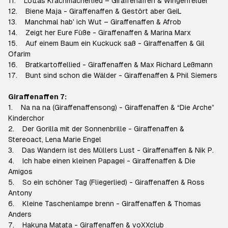
11. Lottas Krachmacherlied – Giraffenaffen & Wingenfelder
12. Biene Maja - Giraffenaffen & Gestört aber GeiL
13. Manchmal hab' ich Wut – Giraffenaffen & Afrob
14. Zeigt her Eure Füße - Giraffenaffen & Marina Marx
15. Auf einem Baum ein Kuckuck saß - Giraffenaffen & Gil
Ofarim
16. Bratkartoffellied - Giraffenaffen & Max Richard Leßmann
17. Bunt sind schon die Wälder - Giraffenaffen & Phil Siemers
Giraffenaffen 7:
1. Na na na (Giraffenaffensong) - Giraffenaffen & “Die Arche”
Kinderchor
2. Der Gorilla mit der Sonnenbrille - Giraffenaffen &
Stereoact, Lena Marie Engel
3. Das Wandern ist des Müllers Lust - Giraffenaffen & Nik P.
4. Ich habe einen kleinen Papagei - Giraffenaffen & Die
Amigos
5. So ein schöner Tag (Fliegerlied) - Giraffenaffen & Ross
Antony
6. Kleine Taschenlampe brenn - Giraffenaffen & Thomas
Anders
7. Hakuna Matata - Giraffenaffen & voXXclub