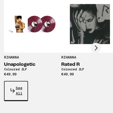
Scroll right
RIHANNA
RIHANNA
Unapologetic
Rated R
Coloured 2LP
Coloured 2LP
€49,99
€49,99
See
All