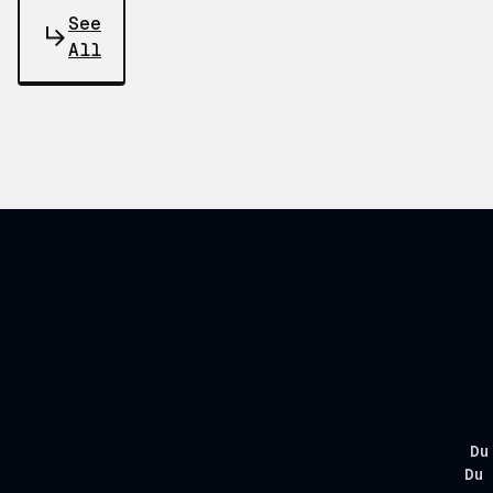
See
All
Du
Du 