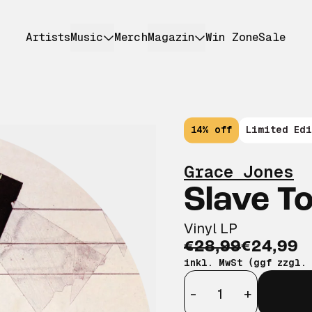
Artists
Music
Merch
Magazin
Win Zone
Sale
14% off
Limited Edi
Grace Jones
Slave T
Vinyl LP
€28,99
€24,99
inkl. MwSt (ggf zzgl.
Anzahl
-
+