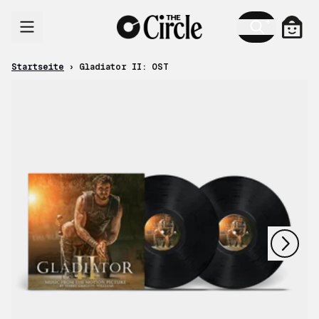
Zum Inhalt
Ware
Startseite
›
Gladiator II: OST
nächstes
vorheriges