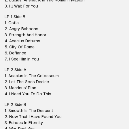
2. Lucius, Arishat And The Roman Invasion
3. I’ll Wait For You
LP 1 Side B
1. Ostia
2. Angry Baboons
3. Strength And Honor
4. Acacius Returns
5. City Of Rome
6. Defiance
7. I See Him In You
LP 2 Side A
1. Acacius In The Colosseum
2. Let The Gods Decide
3. Macrinus’ Plan
4. I Need You To Do This
LP 2 Side B
1. Smooth Is The Descent
2. Now That I Have Found You
3. Echoes In Eternity
4. War, Real War