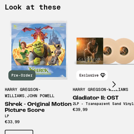
Look at these
Scroll right
Pre-Order
Exclusive
HARRY GREGSON-
HARRY GREGSON-WILLIAMS
WILLIAMS
,
JOHN POWELL
Gladiator II: OST
Shrek - Original Motion
2LP - Transparent Sand Vinyl
€39,99
Picture Score
LP
€33,99