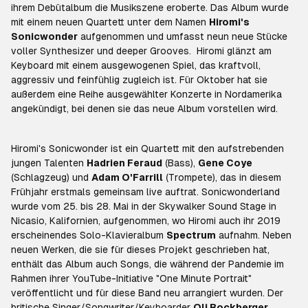
ihrem Debütalbum die Musikszene eroberte. Das Album wurde
mit einem neuen Quartett unter dem Namen
Hiromi's
Sonicwonder
aufgenommen und umfasst neun neue Stücke
voller Synthesizer und deeper Grooves. Hiromi glänzt am
Keyboard mit einem ausgewogenen Spiel, das kraftvoll,
aggressiv und feinfühlig zugleich ist. Für Oktober hat sie
außerdem eine Reihe ausgewählter Konzerte in Nordamerika
angekündigt, bei denen sie das neue Album vorstellen wird.
Hiromi's Sonicwonder ist ein Quartett mit den aufstrebenden
jungen Talenten
Hadrien Feraud
(Bass),
Gene Coye
(Schlagzeug) und
Adam O'Farrill
(Trompete), das in diesem
Frühjahr erstmals gemeinsam live auftrat.
Sonicwonderland
wurde vom 25. bis 28. Mai in der Skywalker Sound Stage in
Nicasio, Kalifornien, aufgenommen, wo Hiromi auch ihr 2019
erscheinendes Solo-Klavieralbum
Spectrum
aufnahm. Neben
neuen Werken, die sie für dieses Projekt geschrieben hat,
enthält das Album auch Songs, die während der Pandemie im
Rahmen ihrer YouTube-Initiative "One Minute Portrait"
veröffentlicht und für diese Band neu arrangiert wurden. Der
britische Singer/Songwriter/Keyboarder
Oli Rockberger