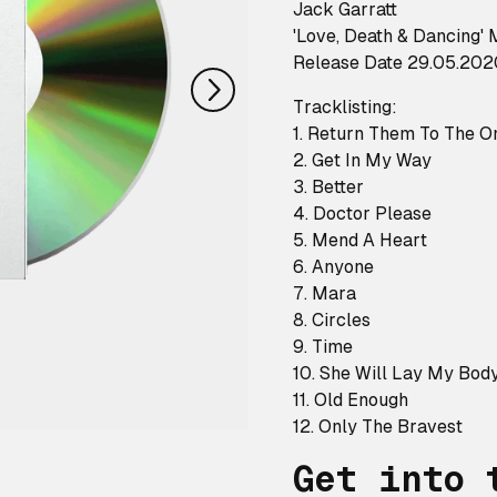
nächstes
Jack Garratt
'Love, Death & Dancing'
Release Date 29.05.202
Tracklisting:
1. Return Them To The O
2. Get In My Way
3. Better
4. Doctor Please
5. Mend A Heart
6. Anyone
7. Mara
8. Circles
9. Time
10. She Will Lay My Bod
11. Old Enough
12. Only The Bravest
Get into 