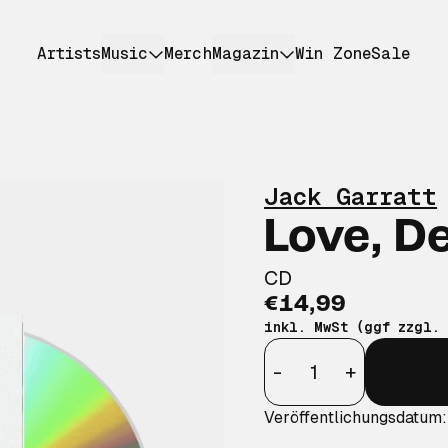
Artists
Music
Merch
Magazin
Win Zone
Sale
Jack Garratt
Love, D
CD
€14,99
inkl. MwSt (ggf zzgl.
Anzahl
-
+
Veröffentlichungsdatum: