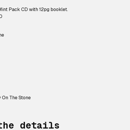
 Mint Pack CD with 12pg booklet.
0
ne
y On The Stone
the details