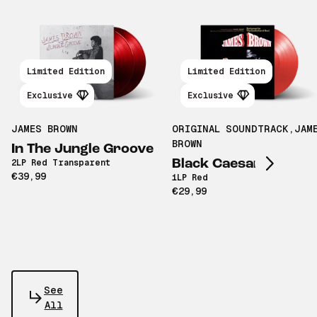
Limited Edition
Limited Edition
Exclusive
Exclusive
Scroll right
JAMES BROWN
ORIGINAL SOUNDTRACK
,
JAM
BROWN
In The Jungle Groove
Black Caesar
2LP Red Transparent
€39,99
1LP Red
€29,99
See
All