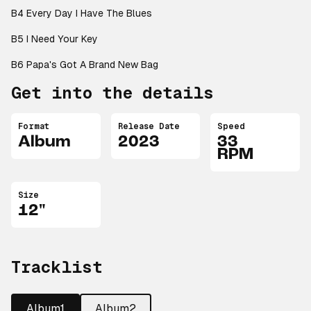
B4 Every Day I Have The Blues
B5 I Need Your Key
B6 Papa's Got A Brand New Bag
Get into the details
Format
Release Date
Speed
Album
2023
33
RPM
Size
12"
Tracklist
Album1
Album2