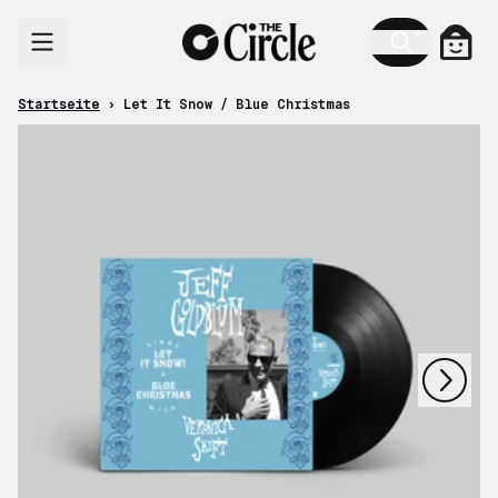
Zum Inhalt
Ware
Startseite
›
Let It Snow / Blue Christmas
nächstes
vorheriges