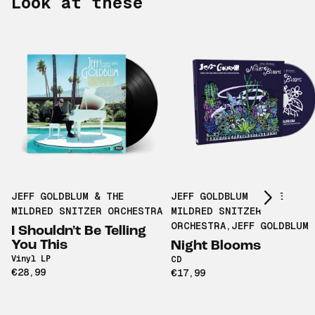
Look at these
Scroll right
JEFF GOLDBLUM & THE
JEFF GOLDBLUM & THE
MILDRED SNITZER ORCHESTRA
MILDRED SNITZER
ORCHESTRA
,
JEFF GOLDBLUM
I Shouldn't Be Telling
You This
Night Blooms
Vinyl LP
CD
€28,99
€17,99