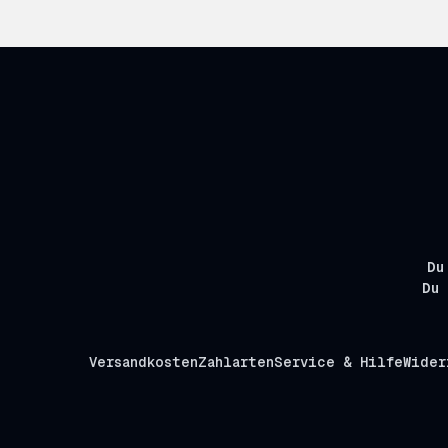
Du
Du 
Versandkosten
Zahlarten
Service & Hilfe
Wider