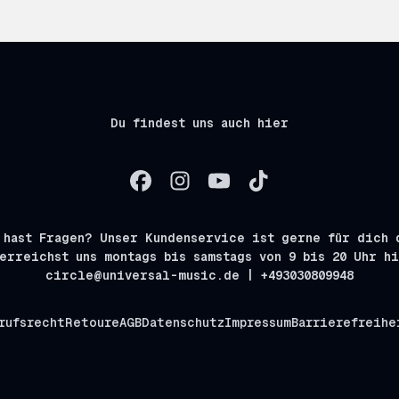
Du findest uns auch hier
 hast Fragen? Unser Kundenservice ist gerne für dich 
erreichst uns montags bis samstags von 9 bis 20 Uhr h
circle@universal-music.de | +493030809948
rufsrecht
Retoure
AGB
Datenschutz
Impressum
Barrierefreihe