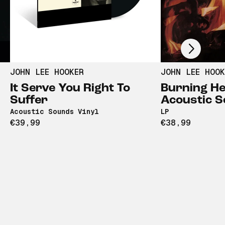
Scroll right
JOHN LEE HOOKER
JOHN LEE HOOK
It Serve You Right To
Burning Hel
Suffer
Acoustic S
Acoustic Sounds Vinyl
LP
€39,99
€38,99