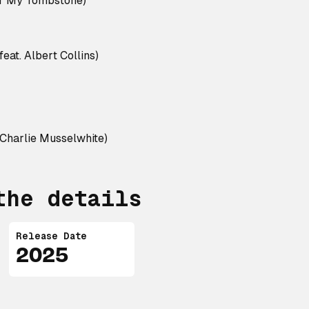
for My Tombstone)
feat. Albert Collins)
. Charlie Musselwhite)
the details
Release Date
2025