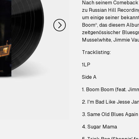
nächstes
Nach seinem Comeback m
zu Russian Hill Recordin
um einige seiner bekann
Boom“, das diesem Album 
zeitgenössischer Bluesgr
Musselwhite, Jimmie Vau
Tracklisting:
1LP
Side A
1. Boom Boom (feat. Jim
2. I'm Bad Like Jesse J
3. Same Old Blues Again 
4. Sugar Mama