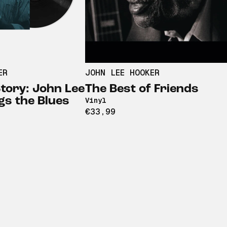
ER
JOHN LEE HOOKER
tory: John Lee
The Best of Friends
gs the Blues
Vinyl
€33,99