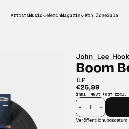
Artists
Music
Merch
Magazin
Win Zone
Sale
John Lee Hoo
Boom B
1LP
€25,99
inkl. MwSt (ggf zzgl.
Anzahl
-
+
Veröffentlichungsdatum: