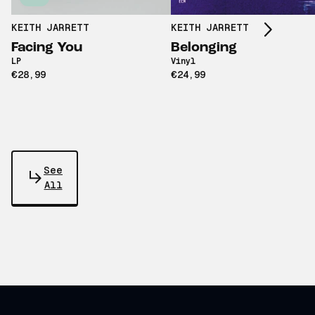
Scroll right
KEITH JARRETT
KEITH JARRETT
Facing You
Belonging
LP
Vinyl
€28,99
€24,99
See
All