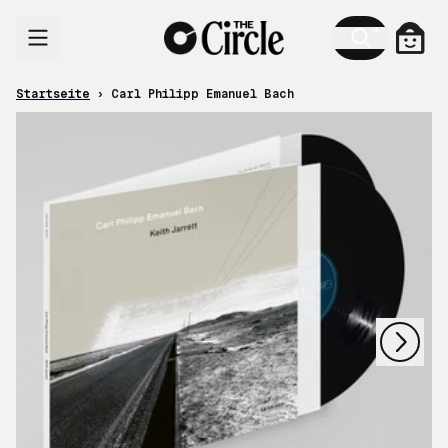
Zum Inhalt
Ware
Startseite
›
Carl Philipp Emanuel Bach
nächstes
vorheriges