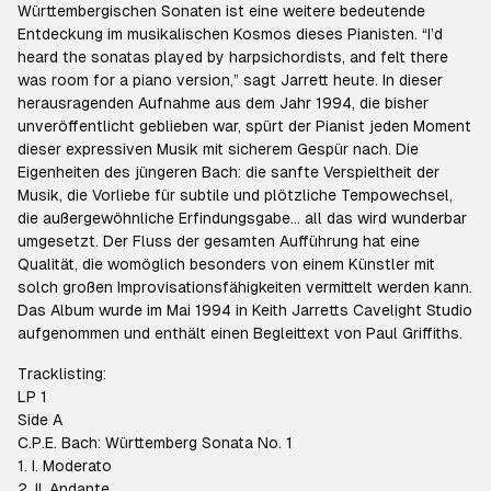
Württembergischen Sonaten ist eine weitere bedeutende
Entdeckung im musikalischen Kosmos dieses Pianisten. “I’d
heard the sonatas played by harpsichordists, and felt there
was room for a piano version,” sagt Jarrett heute. In dieser
herausragenden Aufnahme aus dem Jahr 1994, die bisher
unveröffentlicht geblieben war, spürt der Pianist jeden Moment
dieser expressiven Musik mit sicherem Gespür nach. Die
Eigenheiten des jüngeren Bach: die sanfte Verspieltheit der
Musik, die Vorliebe für subtile und plötzliche Tempowechsel,
die außergewöhnliche Erfindungsgabe... all das wird wunderbar
umgesetzt. Der Fluss der gesamten Aufführung hat eine
Qualität, die womöglich besonders von einem Künstler mit
solch großen Improvisationsfähigkeiten vermittelt werden kann.
Das Album wurde im Mai 1994 in Keith Jarretts Cavelight Studio
aufgenommen und enthält einen Begleittext von Paul Griffiths.
Tracklisting:
LP 1
Side A
C.P.E. Bach: Württemberg Sonata No. 1
1. I. Moderato
2. II. Andante