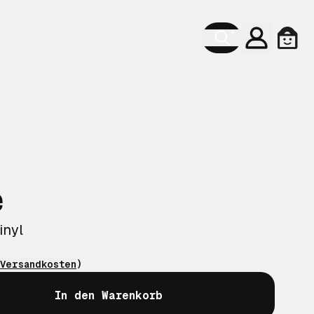
Konto
Ware
e
inyl
Versandkosten
)
In den Warenkorb