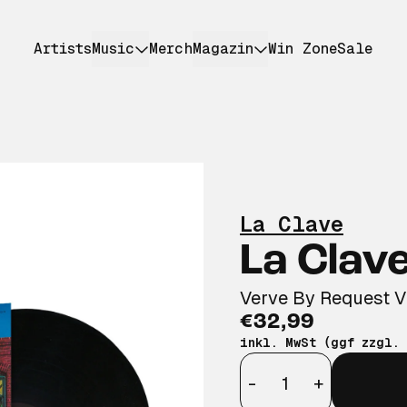
Artists
Music
Merch
Magazin
Win Zone
Sale
La Clave
La Clav
Verve By Request V
€32,99
inkl. MwSt (ggf zzgl.
Anzahl
-
+