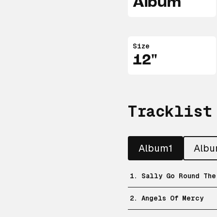
Album
Size
12"
Tracklist
Album1
Alb
1. Sally Go Round The
2. Angels Of Mercy