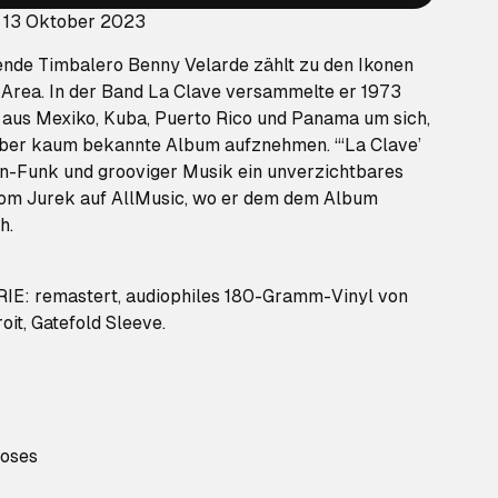
: 13 Oktober 2023
de Timbalero Benny Velarde zählt zu den Ikonen
 Area. In der Band La Clave versammelte er 1973
 aus Mexiko, Kuba, Puerto Rico und Panama um sich,
 aber kaum bekannte Album aufznehmen. “‘La Clave’
tin-Funk und grooviger Musik ein unverzichtbares
hom Jurek auf AllMusic, wo er dem dem Album
h.
: remastert, audiophiles 180-Gramm-Vinyl von
it, Gatefold Sleeve.
Roses