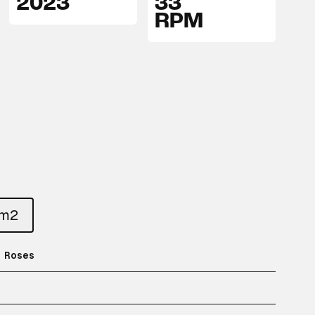
2023
33
RPM
um2
 Roses