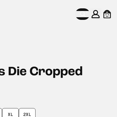
Konto
Ware
s Die Cropped
XL
2XL