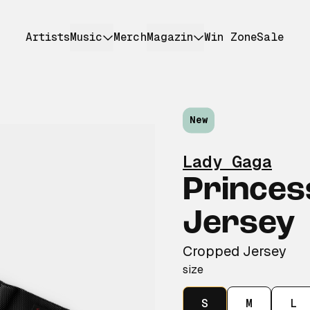
Artists
Music
Merch
Magazin
Win Zone
Sale
New
Lady Gaga
Princes
Jersey
Cropped Jersey
size
S
M
L