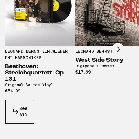
Scroll right
LEONARD BERNSTEIN
,
WIENER
LEONARD BERNSTEIN
PHILHARMONIKER
West Side Story
Beethoven:
Digipack + Poster
€17,99
Streichquartett, Op.
131
Original Source Vinyl
€54,99
See
All