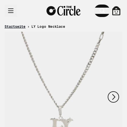
Zum Inhalt
Ware
Startseite
›
LY Logo Necklace
nächstes
vorheriges