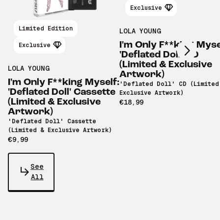
Exclusive
Scroll right
Limited Edition
LOLA YOUNG
I'm Only F**king Myse
Exclusive
'Deflated Doll' CD
(Limited & Exclusive
LOLA YOUNG
Artwork)
I'm Only F**king Myself:
'Deflated Doll' CD (Limited
'Deflated Doll' Cassette
Exclusive Artwork)
(Limited & Exclusive
€18,99
Artwork)
'Deflated Doll' Cassette
(Limited & Exclusive Artwork)
€9,99
See
All