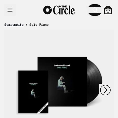
Zum Inhalt
Ware
Startseite
›
Solo Piano
nächstes
vorheriges