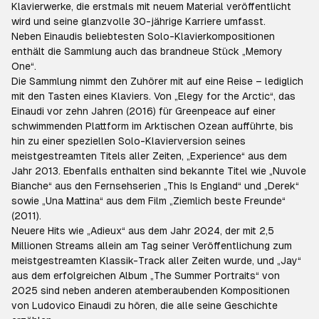
Klavierwerke, die erstmals mit neuem Material veröffentlicht
wird und seine glanzvolle 30-jährige Karriere umfasst.
Neben Einaudis beliebtesten Solo-Klavierkompositionen
enthält die Sammlung auch das brandneue Stück „Memory
One“.
Die Sammlung nimmt den Zuhörer mit auf eine Reise – lediglich
mit den Tasten eines Klaviers. Von „Elegy for the Arctic“, das
Einaudi vor zehn Jahren (2016) für Greenpeace auf einer
schwimmenden Plattform im Arktischen Ozean aufführte, bis
hin zu einer speziellen Solo-Klavierversion seines
meistgestreamten Titels aller Zeiten, „Experience“ aus dem
Jahr 2013. Ebenfalls enthalten sind bekannte Titel wie „Nuvole
Bianche“ aus den Fernsehserien „This Is England“ und „Derek“
sowie „Una Mattina“ aus dem Film „Ziemlich beste Freunde“
(2011).
Neuere Hits wie „Adieux“ aus dem Jahr 2024, der mit 2,5
Millionen Streams allein am Tag seiner Veröffentlichung zum
meistgestreamten Klassik-Track aller Zeiten wurde, und „Jay“
aus dem erfolgreichen Album „The Summer Portraits“ von
2025 sind neben anderen atemberaubenden Kompositionen
von Ludovico Einaudi zu hören, die alle seine Geschichte