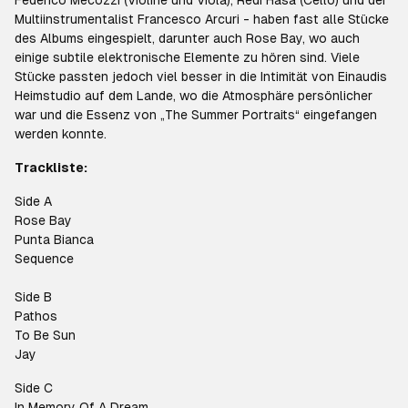
Federico Mecozzi (Violine und Viola), Redi Hasa (Cello) und der
Multiinstrumentalist Francesco Arcuri - haben fast alle Stücke
des Albums eingespielt, darunter auch Rose Bay, wo auch
einige subtile elektronische Elemente zu hören sind. Viele
Stücke passten jedoch viel besser in die Intimität von Einaudis
Heimstudio auf dem Lande, wo die Atmosphäre persönlicher
war und die Essenz von „The Summer Portraits“ eingefangen
werden konnte.
Trackliste:
Side A
Rose Bay
Punta Bianca
Sequence
Side B
Pathos
To Be Sun
Jay
Side C
In Memory Of A Dream