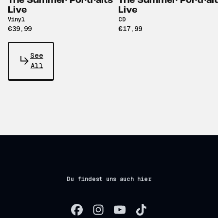
The Summer Portraits
The Summer Portrai
Live
Live
Vinyl
CD
€39,99
€17,99
See
All
Du findest uns auch hier