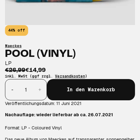
44% off
Maeckes
POOL (VINYL)
LP
€26,99
€14,99
inkl. MwSt (ggf zzgl.
Versandkosten
)
Anzahl
-
+
In den Warenkorb
Veröffentlichungsdatum: 11 Juni 2021
Nachauflage:
wieder lieferbar ab ca. 26.07.2021
Format: LP - Coloured Vinyl
Das neue Album von Maeckes auf transparenter, sonnengelber