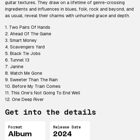
guitar textures. They draw on a lifetime of genre-crossing
ingredients and influences in blues, folk, rock and beyond, and
as usual, reveal their charms with unhurried grace and depth.
1. Two Pairs Of Hands
2. Ahead Of The Game
3. Smart Money
4. Scavengers Yard
5. Black Tie Jobs
6. Tunnel 13
7. Janine
8. Watch Me Gone
9. Sweeter Than The Rain
10. Before My Train Comes
11. This One’s Not Going To End Well
12. One Deep River
Get into the details
Format
Release Date
Album
2024