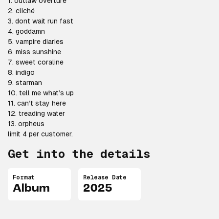
1.
outlaw
overture
2.
cliché
3. dont wait run fast
4.
goddamn
5.
vampire
diaries
6. miss
sunshine
7.
sweet
coraline
8.
indigo
9.
starman
10.
tell
me
what’s
up
11.
can’t
stay
here
12.
treading
water
13.
orpheus
limit 4 per customer.
Get into the details
Format
Release Date
Album
2025