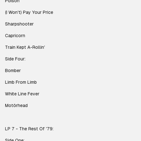
Poison
(I Won't) Pay Your Price
Sharpshooter
Capricorn
Train Kept A-Rollin'
Side Four:
Bomber
Limb From Limb
White Line Fever
Motörhead
LP 7 - The Rest Of '79:
Side One: