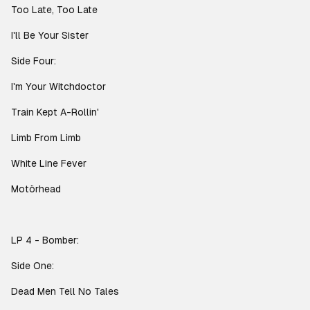
Too Late, Too Late
I'll Be Your Sister
Side Four:
I'm Your Witchdoctor
Train Kept A-Rollin'
Limb From Limb
White Line Fever
Motörhead
LP 4 - Bomber:
Side One:
Dead Men Tell No Tales