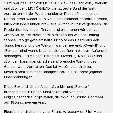
1979 war das Jahr von MOTÖRHEAD – das Jahr von „Overkill“
und „Bomber“. MOTÖRHEAD, die lauteste Band der Welt,
zerstörten mit der Wucht hunderter Presslufthämmer die
Nation immer wieder aufs Neue, und niemand, absolut niemand,
blieb von ihnen unberührt – alle wurden in Stücke gerissen. Die
Produktion lag in den fähigen und erfahrenen Händen von
Jimmy Miller, der zuvor bereits mit Größen wie den Rolling
Stones Erfolge gefeiert hatte. Er holte das Beste aus den
Jungs heraus, und die Wirkung war verheerend. „Overkill“ und
„Bomber“ sind wahre Kracher, die das Gehirn bis zum Äußersten
schädigen, und mit den Hitsingles „Overkill“, „No Class“ und
„Bomber“ kann man sich die zerstörerische Wirkung des
Ganzen wohl vorstellen. Das ist Motörhead: direkter,
unverfälschter, bodenständiger Rock 'n' Roll, ohne jegliche
Einschränkungen.
Diese Box enthält die Alben „Overkill“ und „Bomber“ –
brandneue Half-Speed-Master, erstellt von den
Originalbändern für optimalen, druckvollen Sound. Gepresst
auf 180g schwerem Vinyl.
Ebenfalls enthalten: „Live at Friars, Aylesbury on 31st March