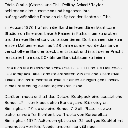
Eddie Clarke (Gitarre) und Phil „Philthy Animal“ Taylor –
schlossen sich zusammen und begannen ihre
außergewöhnliche Reise an die Spitze der Hardrock-Elite.
Im August 1976 traf sich die Band im legendären Manticore
Studio von Emerson, Lake & Palmer in Fulham, um zu proben
und die neue Besetzung zu präsentieren. Dort nahmen sie zum
ersten Mal gemeinsam auf. 49 Jahre später wurde das lange
verschollene Band entdeckt, entstaubt und in all seiner Pracht
restauriert, um das 50-jährige Bandjubiläum zu feiern.
Erhältlich als klassische schwarze 1-LP, CD und als Deluxe-2-
LP-Bookpack. Alle Formate enthalten zusätzliche alternative
Takes und Instrumentalstücke für einen einzigartigen Einblick
in die Entstehung dieser legendären Band.
Darüber hinaus enthält das Deluxe-Bookpack eine zusätzliche
Bonus-LP – den klassischen Bonus „Live: Blitzkrieg on
Birmingham ’77“ sowie eine Bonus-7-Zoll-Platte mit zwei
bisher unveröffentlichten Live-Tracks von Barbarellas
Birmingham 1977. Außerdem gibt es ein 24-seitiges Booklet mit
Linernotes von Kris Needs, unserem langjährigen