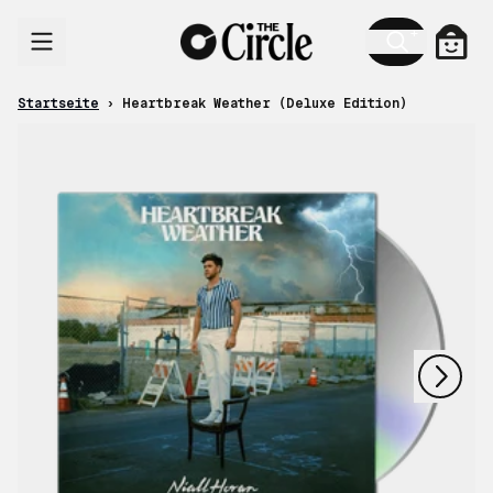
Zum Inhalt
Ware
Startseite
›
Heartbreak Weather (Deluxe Edition)
nächstes
vorheriges