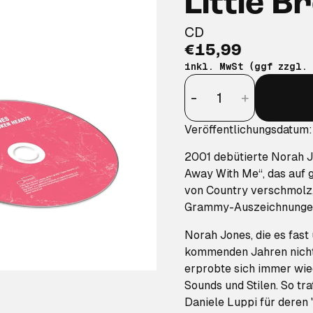
Little 
CD
€15,99
inkl. MwSt (ggf zzgl.
Anzahl
-
+
Veröffentlichungsdatum:
2001 debütierte Norah 
Away With Me“, das auf 
von Country verschmolz,
Grammy-Auszeichnunge
Norah Jones, die es fast
kommenden Jahren nicht 
erprobte sich immer wied
Sounds und Stilen. So tr
Daniele Luppi für dere