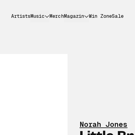
Artists
Music
Merch
Magazin
Win Zone
Sale
Norah Jones