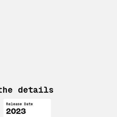
 30.09.2023
ater des Westens, Berlin
 Kantstraße 12, 10623 Berlin
ss: 14:00 Uhr, Beginn: 15:00 Uhr
ss: 19:00 Uhr, Beginn: 20:00 Uhr
rch Vorzeigen des Tickets in Kombination mit dem
e Person
Jahren
the details
Release Date
2023