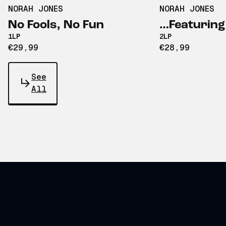
NORAH JONES
NORAH JONES
No Fools, No Fun
…Featuring
1LP
2LP
€29,99
€28,99
See
All