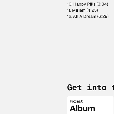
10. Happy Pills (3:34)
11. Miriam (4:25)
12. All A Dream (6:29)
Veranstaltungsdatum:
Veranstaltungsort: The
Veranstaltungadresse:
Veranstaltung 1: Einla
Veranstaltung 2: Einla
Der Einlass erfolgt du
Lichtbildausweis
Das Ticket gilt für ein
Einlass nicht unter 6 
Get into 
Format
Album