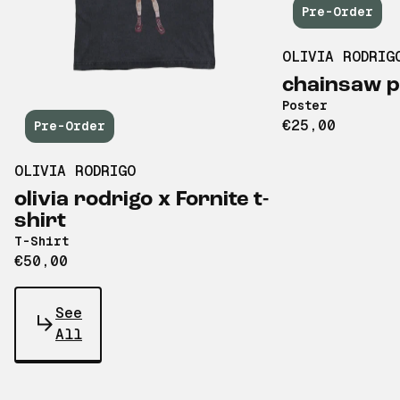
Pre-Order
OLIVIA RODRIG
chainsaw p
Poster
€25,00
Pre-Order
OLIVIA RODRIGO
olivia rodrigo x Fornite t-
shirt
T-Shirt
€50,00
See
All