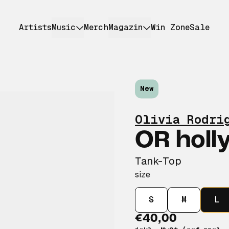
Artists
Music
Merch
Magazin
Win Zone
Sale
New
Olivia Rodri
OR holl
Tank-Top
size
S
M
L
€40,00