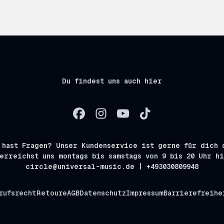
Du findest uns auch hier
 hast Fragen? Unser Kundenservice ist gerne für dich 
erreichst uns montags bis samstags von 9 bis 20 Uhr h
circle@universal-music.de | +493030809948
rufsrecht
Retoure
AGB
Datenschutz
Impressum
Barrierefreihe