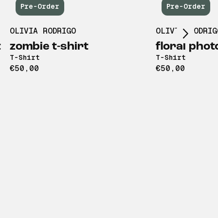
Scroll right
Pre-Order
Pre-Order
OLIVIA RODRIGO
OLIVIA RODRIG
t
zombie t-shirt
floral phot
T-Shirt
T-Shirt
€50,00
€50,00