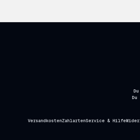
Du
Du 
Versandkosten
Zahlarten
Service & Hilfe
Wider