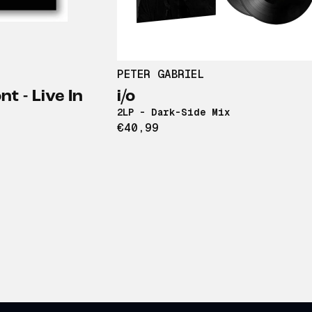
PETER GABRIEL
t - Live In
i/o
2LP - Dark-Side Mix
€40,99