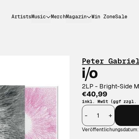
Artists
Music
Merch
Magazin
Win Zone
Sale
Peter Gabrie
i/o
2LP - Bright-Side M
€40,99
inkl. MwSt (ggf zzgl.
Anzahl
-
+
Veröffentlichungsdatum