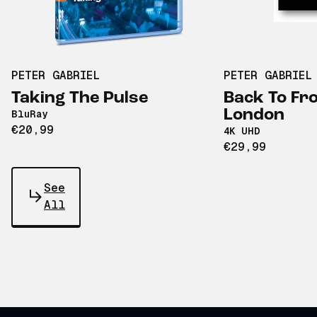
PETER GABRIEL
PETER GABRIEL
Taking The Pulse
Back To Fron
London
BluRay
€20,99
4K UHD
€29,99
See
All