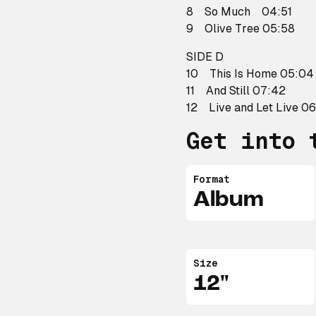
8 So Much 04:51
9 Olive Tree 05:58
SIDE D
10 This Is Home 05:04
11 And Still 07:42
12 Live and Let Live 0
Get into 
Format
Album
Size
12"