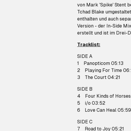
von Mark 'Spike' Stent 
Tchad Blake umgestaltet
enthalten und auch separ
Version - der In-Side Mi
erstellt und ist im Drei-
Tracklist:
SIDE A
1 Panopticom 05:13
2 Playing For Time 06:
3 The Court 04:21
SIDE B
4 Four Kinds of Horses
5 i/o 03:52
6 Love Can Heal 05:59
SIDE C
7 Road to Joy 05:21