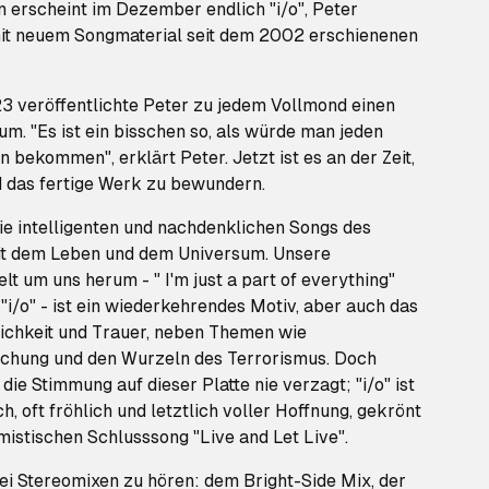
 erscheint im Dezember endlich "i/o", Peter
it neuem Songmaterial seit dem 2002 erschienenen
3 veröffentlichte Peter zu jedem Vollmond einen
. "Es ist ein bisschen so, als würde man jeden
 bekommen", erklärt Peter. Jetzt ist es an der Zeit,
 das fertige Werk zu bewundern.
ie intelligenten und nachdenklichen Songs des
it dem Leben und dem Universum. Unsere
lt um uns herum - " I'm just a part of everything"
 "i/o" - ist ein wiederkehrendes Motiv, aber auch das
lichkeit und Trauer, neben Themen wie
achung und den Wurzeln des Terrorismus. Doch
die Stimmung auf dieser Platte nie verzagt; "i/o" ist
, oft fröhlich und letztlich voller Hoffnung, gekrönt
istischen Schlusssong "Live and Let Live".
wei Stereomixen zu hören: dem Bright-Side Mix, der