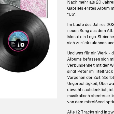
Nach mehr als 20 Jahren
Gabriels erstes Album m
"Up".
Im Laufe des Jahres 202
neuen Song aus dem Album
Monat ein Lego-Steinchen
sich zurückzulehnen und
Und was für ein Werk - d
Albums befassen sich m
Verbundenheit mit der We
singt Peter im Titeltrack
Vergehen der Zeit, Sterb
Ungerechtigkeit, Überw
obwohl nachdenklich, ist 
musikalisch abenteuerlich
von dem mitreißend optim
Alle 12 Tracks sind in z