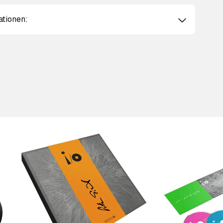
ationen:
Scroll right