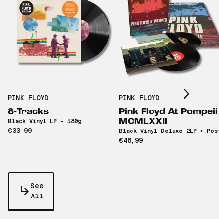
Scroll right
PINK FLOYD
PINK FLOYD
8-Tracks
Pink Floyd At Pompeii
MCMLXXII
Black Vinyl LP - 180g
€33,99
Black Vinyl Deluxe 2LP + Pos
€46,99
See
All