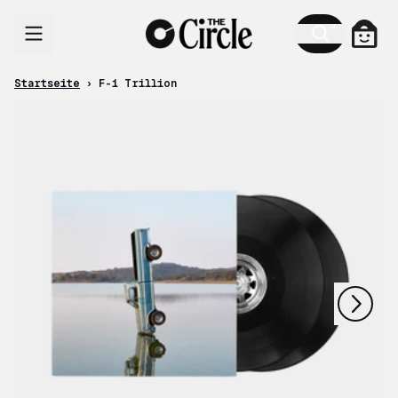
Zum Inhalt
Ware
Startseite
›
F-1 Trillion
nächstes
vorheriges