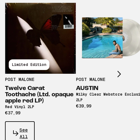
Scroll right
Limited Edition
POST MALONE
POST MALONE
Twelve Carat
AUSTIN
Toothache (Ltd. opaque
Milky Clear Webstore Exclus
apple red LP)
2LP
€39,99
Red Vinyl 2LP
€37,99
See
All