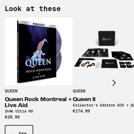
Look at these
Scroll right
QUEEN
QUEEN
Queen Rock Montreal +
Queen II
Live Aid
Collector's Edition 5CD + 2
€174,99
2x4k Ultra HD
€28,99
See