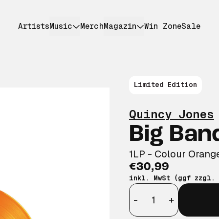
Artists
Music
Merch
Magazin
Win Zone
Sale
Limited Edition
Quincy Jones
Big Ban
1LP - Colour Orange
€30,99
inkl. MwSt (ggf zzgl.
Anzahl
-
+