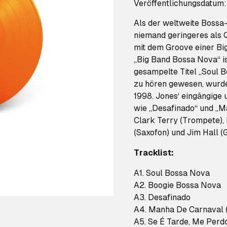
Veröffentlichungsdatum
Als der weltweite Bossa
niemand geringeres als Q
mit dem Groove einer Bi
„Big Band Bossa Nova“ is
gesampelte Titel „Soul 
zu hören gewesen, wurd
1998. Jones‘ eingängige 
wie „Desafinado“ und „M
Clark Terry (Trompete), 
(Saxofon) und Jim Hall (G
Tracklist:
A1. Soul Bossa Nova
A2. Boogie Bossa Nova
A3. Desafinado
A4. Manha De Carnaval (
A5. Se É Tarde, Me Perdo