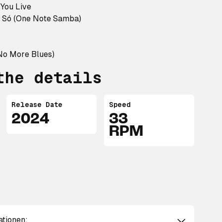
 You Live
 Só (One Note Samba)
No More Blues)
the details
Release Date
Speed
2024
33
RPM
ationen: