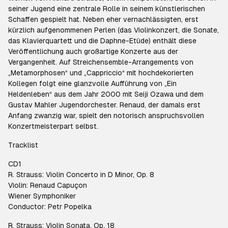
seiner Jugend eine zentrale Rolle in seinem künstlerischen
Schaffen gespielt hat. Neben eher vernachlässigten, erst
kürzlich aufgenommenen Perlen (das Violinkonzert, die Sonate,
das Klavierquartett und die Daphne-Etüde) enthält diese
Veröffentlichung auch großartige Konzerte aus der
Vergangenheit. Auf Streichensemble-Arrangements von
„Metamorphosen“ und „Cappriccio“ mit hochdekorierten
Kollegen folgt eine glanzvolle Aufführung von „Ein
Heldenleben“ aus dem Jahr 2000 mit Seiji Ozawa und dem
Gustav Mahler Jugendorchester. Renaud, der damals erst
Anfang zwanzig war, spielt den notorisch anspruchsvollen
Konzertmeisterpart selbst.
Tracklist
CD1
R. Strauss: Violin Concerto in D Minor, Op. 8
Violin: Renaud Capuçon
Wiener Symphoniker
Conductor: Petr Popelka
R. Strauss: Violin Sonata, Op. 18