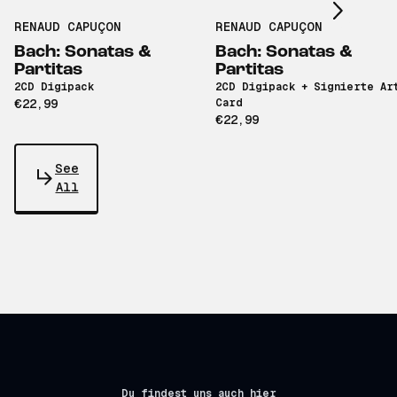
RENAUD CAPUÇON
RENAUD CAPUÇON
Bach: Sonatas &
Bach: Sonatas &
Partitas
Partitas
2CD Digipack
2CD Digipack + Signierte Ar
€22,99
Card
€22,99
See
All
Du findest uns auch hier