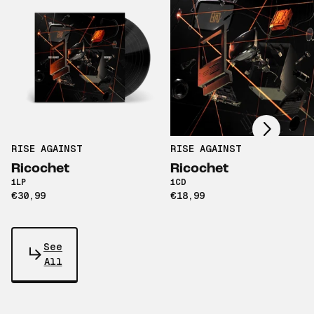
Scroll right
RISE AGAINST
RISE AGAINST
Ricochet
Ricochet
1LP
1CD
€30,99
€18,99
See
All