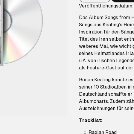
Veröffentlichungsdatum
Das Album Songs from Ho
Songs aus Keating’s Heim
Inspiration für den Säng
Titel des Iren selbst en
weiteres Mal, wie wichti
seines Heimatlandes Irl
u.A. von irischen Legend
als Feature-Gast auf der
Ronan Keating konnte es 
seiner 10 Studioalben in 
Deutschland schaffte er 
Albumcharts. Zudem zähl
Auszeichnungen für sein
Tracklist:
Raglan Road