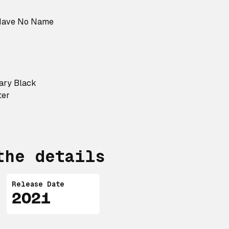
 Have No Name
Mary Black
ter
the details
Release Date
2021