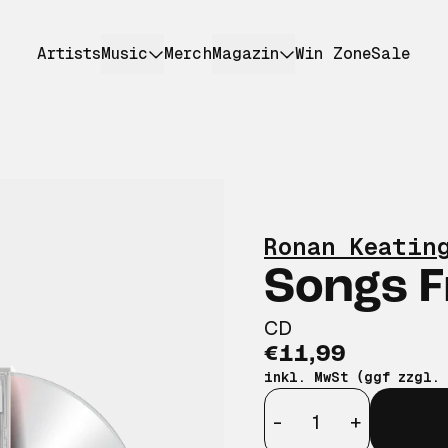
Artists
Music
Merch
Magazin
Win Zone
Sale
Ronan Keatin
Songs 
CD
€11,99
inkl. MwSt (ggf zzgl.
Anzahl
-
+