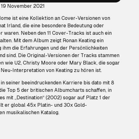
: 19 November 2021
me ist eine Kollektion an Cover-Versionen von
at Irland, die eine besondere Bedeutung oder
er waren. Neben den 11 Cover-Tracks ist auch ein
thalten. Mit dem Album zeigt Ronan Keating ein
g ihm die Erfahrungen und der Persönlichkeiten
and sind. Die Original-Versionen der Tracks stammen
en wie U2, Christy Moore oder Mary Black, die sogar
 Neu-Interpretation von Keating zu hören ist.
in seiner beeindruckenden Karriere bis dato mit 8
die Top 5 der britischen Albumcharts schaffen, in
es mit „Destination“ (2002) sogar auf Platz 1 der
t er global 45x Platin- und 30x Gold-
en musikalischen Katalog.