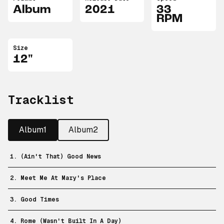
Album
2021
33
RPM
Size
12"
Tracklist
Album1
Album2
1. (Ain't That) Good News
2. Meet Me At Mary's Place
3. Good Times
4. Rome (Wasn't Built In A Day)