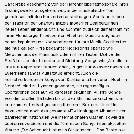
Bandbreite geschaffen: Von der Hafenkneipenatmosphäre ihres
Erstlingswerks ausgehend wuchs der musikalische Ton
gemeinsam mit den Konzertveranstaltungen. Santiano haben
der Tradition der Shantys mittels moderner Bearbeitungen
neues Leben eingehaucht, und suchten zugleich gemeinsam mit
ihren Flensburger Produzenten Elephant Music stetig nach
neuen Impulsen und Kooperationen für ihre Musik. So zitierten
sie musikalisch Riffs bekannter Rocksongs ebenso wie
Melodien aus der Filmmusik oder in ihren Texten Motive der
Seefahrt aus der Literatur und Dichtung. Songs wie „Alle die mit
uns auf Kaperfahrt fahren“ oder „Es gibt nur Wasser“ haben als
Evergreens längst Kultstatus erreicht. Auch die
heimatverbundenen Songs von Santiano, allen voran „Hoch im
Norden“, sind zu Hymnen geworden, die regelmäßig in
Sportarenen oder auf Volksfesten erklingen. All ihre Songs,
von den großen Balladen bis zu den Stimmungskrachen, sind
nun zum ersten Mal gesammelt in einer Box erhältlich. Und
dazu kommt noch das gesamte MTV Unplugged Album mit den
zahlreichen nationalen wie internationalen Gästen, sowie die
Jubiläumsversionen und die fünf neuen Songs ihres aktuellen
Albums „Die Sehnsucht ist mein Steuermann – Das Beste aus