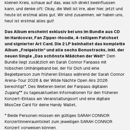
kleinen Kreis, schaue auf das, was ich direkt beeinflussen
kann, und denke oft: Okay, die Welt ist irre, aber hier, jetzt und
heute ist erstmal alles gut. Wir sind zusammen, wir haben uns,
heut ist erstmal alles gut!
Das Album erscheint exklusiv bei uns im Bundle aus CD
im Hardcover, Fan Zipper-Hoodie, 4-teiligem Patchset
und signierter Art Card. Die 2 LP beinhaltet das komplette
Album „Freigeistin“ und alle sechs Bonustracks, inkl. der
neuen Single „Das schönste Mädchen der Welt“
Dem
Bundle liegt zusätzlich ein Sarah Connor Fanpass mit
hübschen Umhängeband bei, der für Dich und eine
Begleitperson zum früheren Einlass während der Sarah Connor
Arena-Tour 2026 & der Wilde Nächte Open Airs 2026
berechtigt*. Des Weiteren bietet der Fanpass digitalen
Zugang** zu tagesaktuellen Informationen für den früheren
Konzert-Einlass am Veranstaltungsort und eine digitale
MissCee Card für deine Handy Wallet
.
* Beide Personen müssen ein gültiges SARAH CONNOR
Konzertinnenraumticket zum jeweiligen SARAH CONNOR
Konzert vorweisen können.