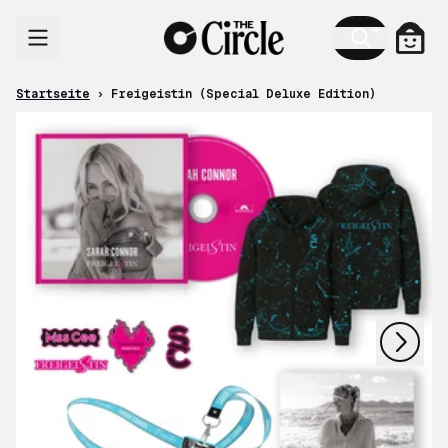
Zum Inhalt
Ware
Startseite
›
Freigeistin (Special Deluxe Edition)
nächstes
vorheriges