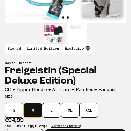
Signed
Limited Edition
Exclusive
Sarah Connor
Freigeistin (Special
Deluxe Edition)
CD + Zipper Hoodie + Art Card + Patches + Fanpass
size
S
M
L
XL
XXL
€94,99
inkl. MwSt (ggf zzgl.
Versandkosten
)