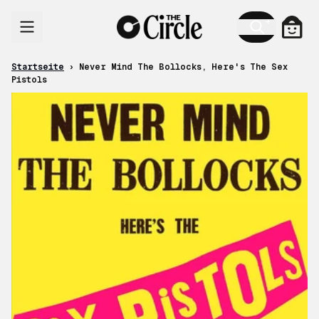
Zum Inhalt
Ware
Startseite
›
Never Mind The Bollocks, Here's The Sex
Pistols