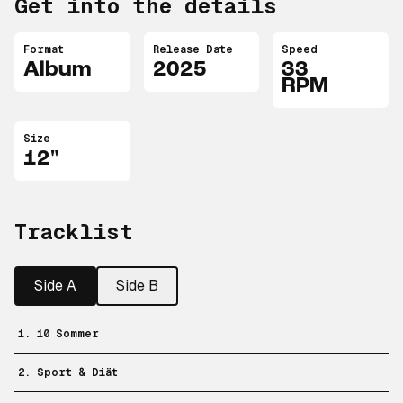
Get into the details
Format
Release Date
Speed
Album
2025
33
RPM
Size
12"
Tracklist
Side A
Side B
1. 10 Sommer
2. Sport & Diät