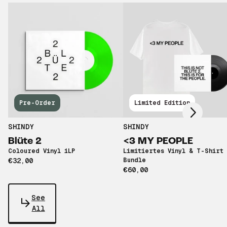
Scroll right
Pre-Order
Limited Edition
SHINDY
SHINDY
Blüte 2
<3 MY PEOPLE
Coloured Vinyl 1LP
Limitiertes Vinyl & T-Shirt
€32,00
Bundle
€60,00
See
All