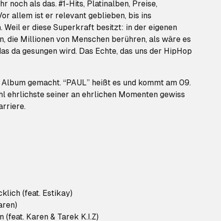
 noch als das. #1-Hits, Platinalben, Preise,
Vor allem ist er relevant geblieben, bis ins
. Weil er diese Superkraft besitzt: in der eigenen
en, die Millionen von Menschen berühren, als wäre es
das da gesungen wird. Das Echte, das uns der HipHop
s Album gemacht. “PAUL” heißt es und kommt am 09.
hl ehrlichste seiner an ehrlichen Momenten gewiss
rriere.
klich (feat. Estikay)
aren)
(feat. Karen & Tarek K.I.Z)