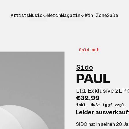
Artists
Music
Merch
Magazin
Win Zone
Sale
Sold out
Sido
PAUL
Ltd. Exklusive 2LP 
€32,99
inkl. MwSt (ggf zzgl.
Leider ausverkauf
SIDO hat in seinen 20 Ja