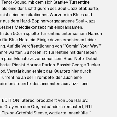
e Tenor-Sound, mit dem sich Stanley Turrentine
als eine der Lichtfiguren des Soul-Jazz etablierte,
onist seine musikalischen Wurzeln im Blues und
Der aus dem Hard-Bop hervorgegangene Soul-Jazz
luesiges Melodiekonzept mit einprägsamen,
In den 60ern spielte Turrentine unter seinem Namen
für Blue Note ein. Einige davon erschienen leider
ng. Auf die Veröffentlichung von ""Comin' Your Way""
hre warten. Zu hören ist Turrentine mit denselben
ein paar Monate zuvor schon sein Blue-Note-Debüt
t hatte: Pianist Horace Parlan, Bassist George Tucker
. Verstärkung erhielt das Quartett hier durch
urrentine an der Trompete, der auch eine
ire beisteuerte, das ansonsten aus Jazz- und
ITION: Stereo, produziert von Joe Harley,
in Gray von den Originalbändern remastert, RTI-
 Tip-on-Gatefold Sleeve, wattierte Innenhülle. "