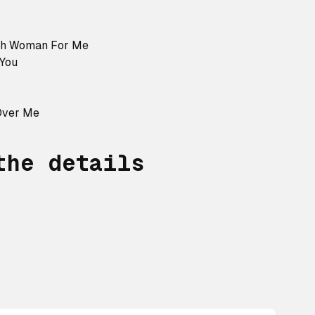
ugh Woman For Me
 You
Over Me
the details