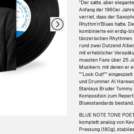
nächstes
"Der satte, aber elegant
Anfang der 1960er Jahre 
verriet, dass der Saxoph
Rhythm’n'Blues hatte. 
kombinierte ein erdig-b
tänzerischen Rhythmen. 
rund zwei Dutzend Alben 
mit erheblicher Verspätu
mussten Fans über 25 Ja
Musikern, mit denen er 
""Look Out!"" eingespiel
und Drummer Al Harewood
Stanleys Bruder Tommy T
Komposition zum Reperto
Bluesstandards bestand.
BLUE NOTE TONE POET ED
komplett analog von Kev
Pressung (180g), stabiles