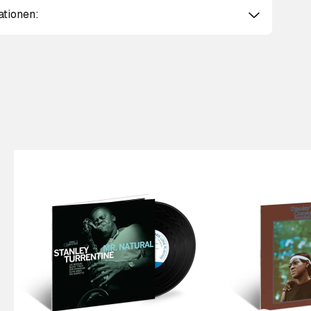
ationen:
Scroll right