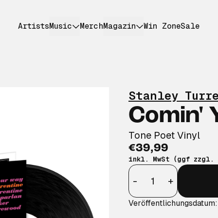
Artists
Music
Merch
Magazin
Win Zone
Sale
Stanley Turr
Comin' 
Tone Poet Vinyl
€39,99
inkl. MwSt (ggf zzgl.
Anzahl
-
+
Veröffentlichungsdatum