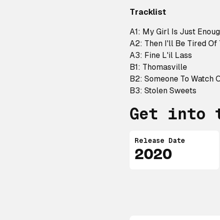
Tracklist
A1: My Girl Is Just Eno
A2: Then I'll Be Tired Of
A3: Fine L'il Lass
B1: Thomasville
B2: Someone To Watch 
B3: Stolen Sweets
Get into 
Release Date
2020