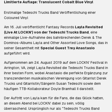
Limitierte Auflage: Translucent Cobalt Blue Vinyl
Erstmalige Tedeschi Trucks Band Veröffentlichung einer
Coloured Vinyl
Am 16. Juli veröffentlicht Fantasy Records
Layla Revisited
(Live At LOCKN') von der Tedeschi Trucks Band
, eine
einmalige Live-Aufnahme des bahnbrechenden Derek & The
Dominos-Albums Layla and Other Assorted Love Songs, das in
seiner Gesamtheit mit
Special Guest Trey Anastasio
aufgeführt wird.
Aufgenommen am 24. August 2019 auf dem LOCKN' Festival in
Arrington, VA, zeigt Layla Revisited die Tedeschi Trucks Band in
ihrer besten Form, wobei Anastasio die perfekte Ergänzung zur
transzendenten musikalischen Vereinigung von Gitarrist Derek
Trucks und Gitarristin/Sängerin Susan Tedeschi sowie dem
häufigen TTB-Kollaborateur Doyle Bramhall II darstellt.
Der Auftritt von Layla kam für die Fans, die das Glück hatten,
an diesem Abend bei LOCKN' dabei zu sein, völlig
überraschend. Ursprünglich nur als "Tedeschi Trucks Band