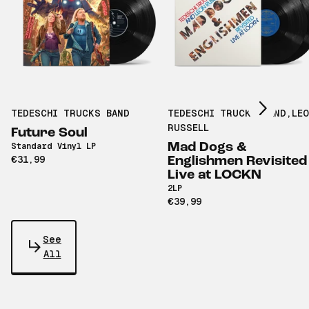
Scroll right
TEDESCHI TRUCKS BAND
TEDESCHI TRUCKS BAND
,
LE
RUSSELL
Future Soul
Mad Dogs &
Standard Vinyl LP
€31,99
Englishmen Revisited
Live at LOCKN
2LP
€39,99
See
All