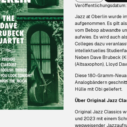
Veröffentlichungsdatum
Jazz at Oberlin wurde i
aufgenommen. Es gilt als
vom Bebop abwandte und
aufwies. Es wird auch al
Colleges dazu veranlass
intellektuelles Studienf
Neben Dave Brubeck (Kl
(Altsaxophon), Lloyd Dav
Diese 180-Gramm-Neuauf
Analogbändern geschnitte
Hülle mit Obi geliefert.
Über Original Jazz Cla
Original Jazz Classics 
und 2023 mit einem Sch
wegweisender Jazzaufna