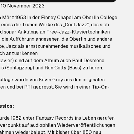
: 10 November 2023
m März 1953 in der Finney Chapel am Oberlin College
 eines der frühen Werke des „Cool Jazz“, das sich
 sogar Anklänge an Free-Jazz-Klaviertechniken
s die Aufführung angesehen, die Oberlin und andere
te, Jazz als ernstzunehmendes musikalisches und
ach anzuerkennen.
avier) sind auf dem Album auch Paul Desmond
is (Schlagzeug) und Ron Cotty (Bass) zu hören.
lage wurde von Kevin Gray aus den originalen
n und bei RTI gepresst. Sie wird in einer Tip-On-
ssics:
wurde 1982 unter Fantasy Records ins Leben gerufen
werpunkt auf audiophilen Wiederveröffentlichungen
hmen wiederbelebt. Mit bisher über 850 neu