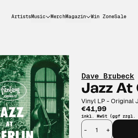
Artists
Music
Merch
Magazin
Win Zone
Sale
Dave Brubeck
Jazz At
Vinyl LP - Original 
€41,99
inkl. MwSt (ggf zzgl.
Anzahl
-
+