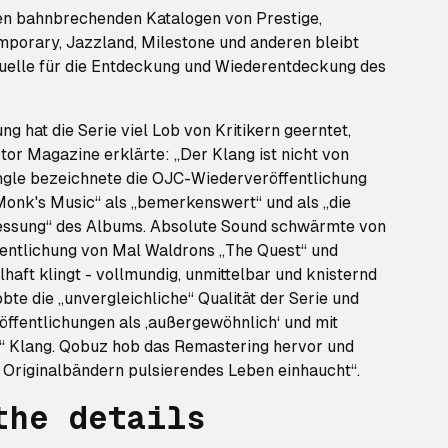
den bahnbrechenden Katalogen von Prestige,
mporary, Jazzland, Milestone und anderen bleibt
uelle für die Entdeckung und Wiederentdeckung des
ng hat die Serie viel Lob von Kritikern geerntet,
or Magazine erklärte: „Der Klang ist nicht von
Angle bezeichnete die OJC-Wiederveröffentlichung
onk's Music“ als „bemerkenswert“ und als „die
ressung“ des Albums. Absolute Sound schwärmte von
entlichung von Mal Waldrons „The Quest“ und
lhaft klingt - vollmundig, unmittelbar und knisternd
bte die „unvergleichliche“ Qualität der Serie und
öffentlichungen als ‚außergewöhnlich‘ und mit
 Klang. Qobuz hob das Remastering hervor und
 Originalbändern pulsierendes Leben einhaucht“.
the details