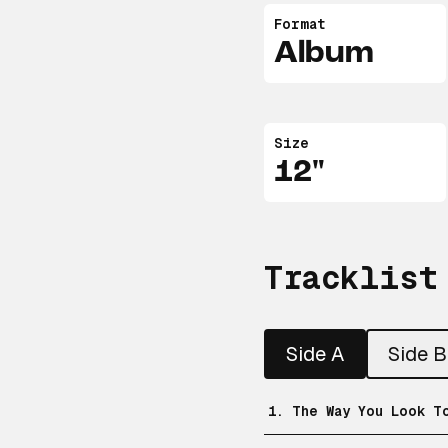
Format
Album
Size
12"
Tracklist
Side A
Side B
1. The Way You Look T