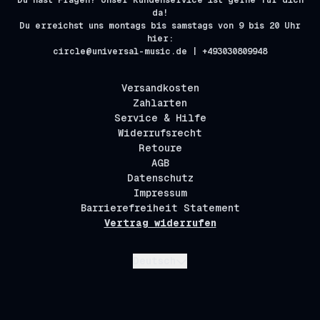
Du hast Fragen? Unser Kundenservice ist gerne für dich
da!
Du erreichst uns montags bis samstags von 9 bis 20 Uhr
hier:
circle@universal-music.de | +493030809948
Versandkosten
Zahlarten
Service & Hilfe
Widerrufsrecht
Retoure
AGB
Datenschutz
Impressum
Barrierefreiheit Statement
Vertrag widerrufen
Absenden
Deutsch