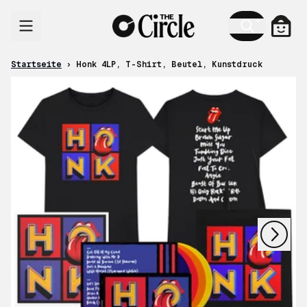
Zum Inhalt
Ware
Startseite
›
Honk 4LP, T-Shirt, Beutel, Kunstdruck
nächstes
vorheriges