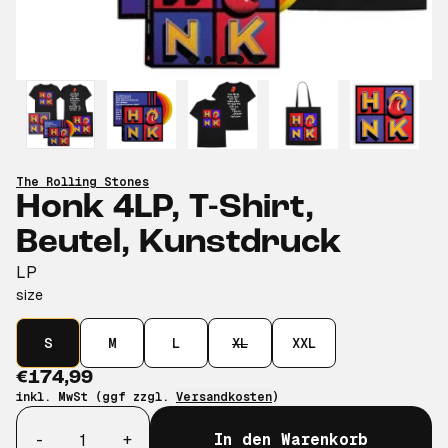
The Rolling Stones
Honk 4LP, T-Shirt,
Beutel, Kunstdruck
LP
size
S
M
L
XL
XXL
€174,99
inkl. MwSt (ggf zzgl.
Versandkosten
)
Anzahl
-
+
In den Warenkorb