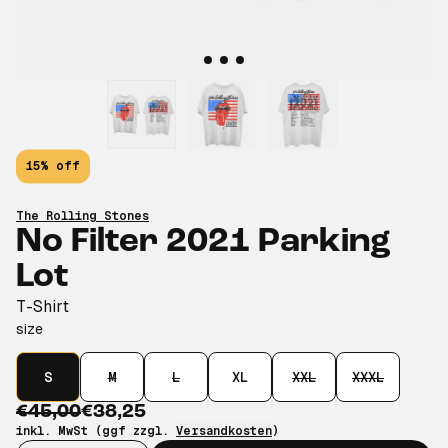
15% off
The Rolling Stones
No Filter 2021 Parking
Lot
T-Shirt
size
S
M
L
XL
XXL
XXXL
€45,00
€38,25
inkl. MwSt (ggf zzgl.
Versandkosten
)