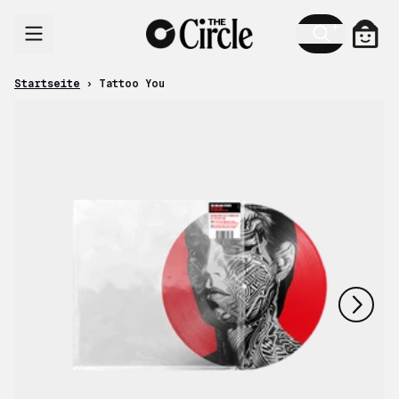
Zum Inhalt
Ware
Startseite
›
Tattoo You
nächstes
vorheriges