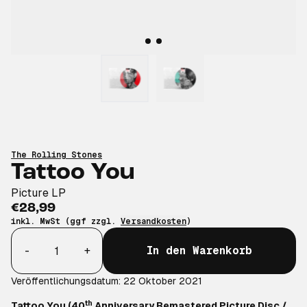
The Rolling Stones
Tattoo You
Picture LP
€28,99
inkl. MwSt (ggf zzgl.
Versandkosten
)
Anzahl
-
+
In den Warenkorb
Veröffentlichungsdatum: 22 Oktober 2021
th
Tattoo You (40
Anniversary Remastered Picture Disc /