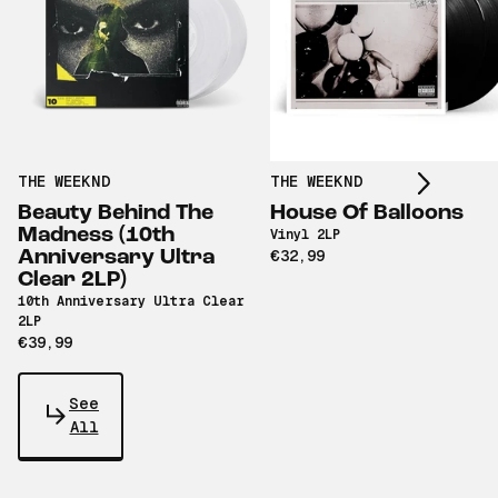
Scroll right
THE WEEKND
THE WEEKND
Beauty Behind The
House Of Balloons
Madness (10th
Vinyl 2LP
Anniversary Ultra
€32,99
Clear 2LP)
10th Anniversary Ultra Clear
2LP
€39,99
See
All