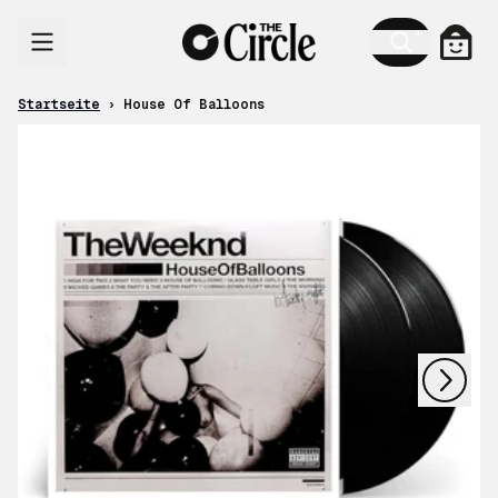
Zum Inhalt
Ware
Startseite
›
House Of Balloons
nächstes
vorheriges