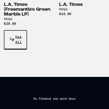
L.A. Times
L.A. Times
(Freemantle's Green
Vinyl
Marble LP)
€24,99
Vinyl
€29,99
See
All
Du findest uns auch hier