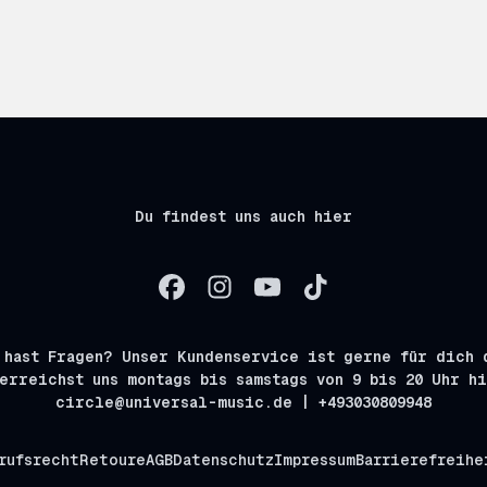
Du findest uns auch hier
 hast Fragen? Unser Kundenservice ist gerne für dich 
erreichst uns montags bis samstags von 9 bis 20 Uhr h
circle@universal-music.de | +493030809948
rufsrecht
Retoure
AGB
Datenschutz
Impressum
Barrierefreihe