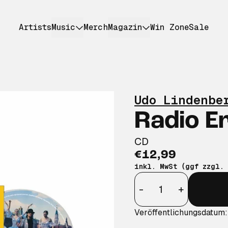
Artists
Music
Merch
Magazin
Win Zone
Sale
Udo Lindenbe
Radio E
CD
€12,99
inkl. MwSt (ggf zzgl.
Anzahl
-
+
Veröffentlichungsdatum: