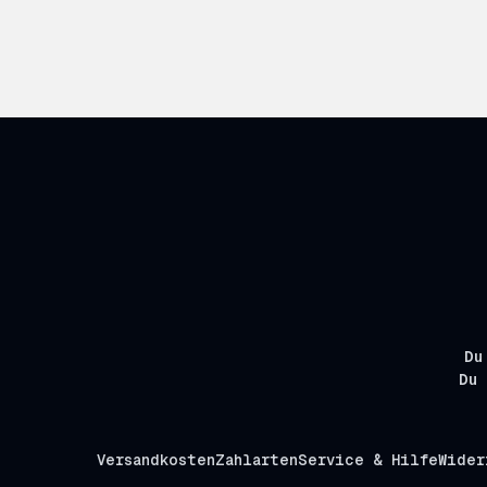
Du
Du 
Versandkosten
Zahlarten
Service & Hilfe
Wider