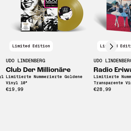
Scroll right
Limited Edition
Limited Edit
UDO LINDENBERG
UDO LINDENBER
Club Der Millionäre
Radio Eri
yl
Limitierte Nummerierte Goldene
Limitierte Num
Vinyl 10"
Transparente Vi
€19,99
€28,99